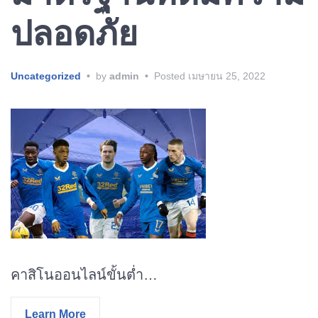
ปลอดภัย
Uncategorized
•
by
admin
•
Posted
เมษายน 25, 2022
คาสิโนออนไลน์ขั้นต่ำ…
Learn More