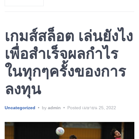
เกมส์สล็อต เล่นยังไง
เพื่อสำเร็จผลกำไร
ในทุกๆครั้งของการ
ลงทุน
Uncategorized
•
by
admin
•
Posted
เมษายน 25, 2022