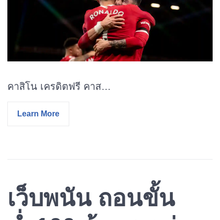
คาสิโน เครดิตฟรี คาส…
Learn More
เว็บพนัน ถอนขั้น