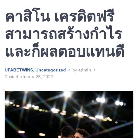
คาสิโน เครดิตฟรี
สามารถสร้างกำไร
และก็ผลตอบแทนดี
UFABETWINS
,
Uncategorized
•
by
admin
•
Posted
เมษายน 25, 2022