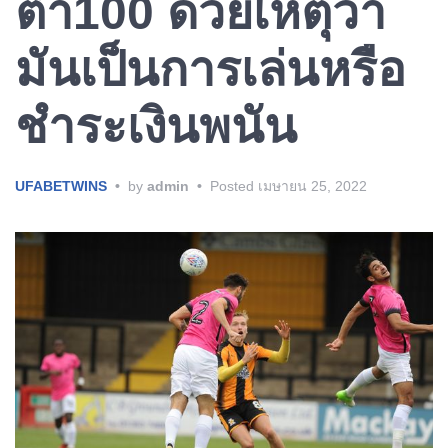
ต่ำ100 ด้วยเหตุว่า
มันเป็นการเล่นหรือ
ชำระเงินพนัน
UFABETWINS
•
by
admin
•
Posted
เมษายน 25, 2022