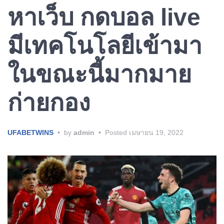
หาเว็บ กดบอล live
มีเทคโนโลยีเข้ามา
ในขณะนี้มากมาย
ก่ายกอง
UFABETWINS
•
by
admin
•
Posted
เมษายน 19, 2022