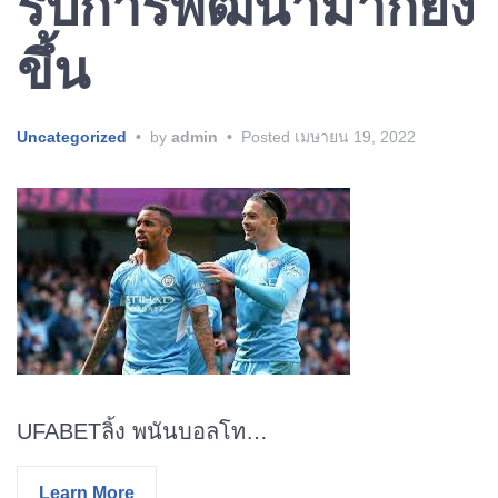
รับการพัฒนามากยิ่ง
ขึ้น
Uncategorized
•
by
admin
•
Posted
เมษายน 19, 2022
UFABETลิ้ง พนันบอลโท…
Learn More