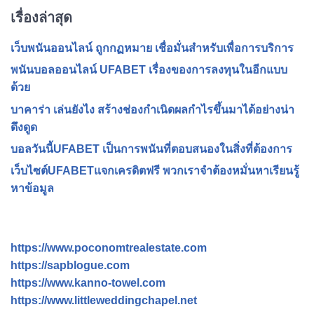
เรื่องล่าสุด
เว็บพนันออนไลน์ ถูกกฏหมาย เชื่อมั่นสำหรับเพื่อการบริการ
พนันบอลออนไลน์ UFABET เรื่องของการลงทุนในอีกแบบ
ด้วย
บาคาร่า เล่นยังไง สร้างช่องกำเนิดผลกำไรขึ้นมาได้อย่างน่า
ดึงดูด
บอลวันนี้UFABET เป็นการพนันที่ตอบสนองในสิ่งที่ต้องการ
เว็บไซต์UFABETแจกเครดิตฟรี พวกเราจำต้องหมั่นหาเรียนรู้
หาข้อมูล
https://www.poconomtrealestate.com
https://sapblogue.com
https://www.kanno-towel.com
https://www.littleweddingchapel.net