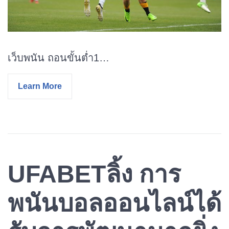
เว็บพนัน ถอนขั้นต่ำ1…
Learn More
UFABETลิ้ง การ
พนันบอลออนไลน์ได้