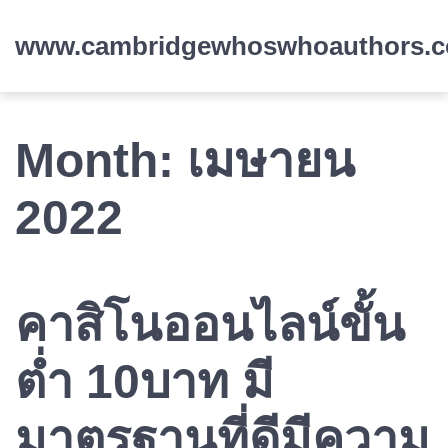
Skip
Skip
Skip
www.cambridgewhoswhoauthors.
to
to
to
main
content
footer
navigation
Month:
เมษายน
2022
คาสิโนออนไลน์ขั้น
ต่ำ 10บาท มี
มาตรฐานที่ดีมีความ