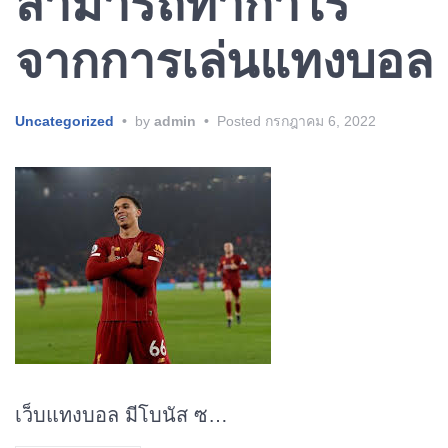
สามารถทำกำไร
จากการเล่นแทงบอล
Uncategorized
•
by
admin
•
Posted
กรกฎาคม 6, 2022
เว็บแทงบอล มีโบนัส ซ…