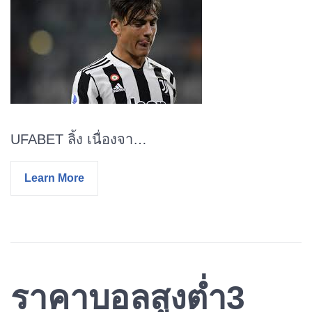
UFABET ลิ้ง เนื่องจา…
Learn More
ราคาบอลสูงต่ำ3