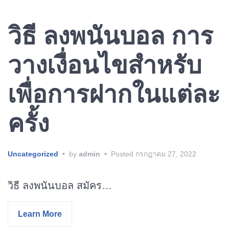
วิธี ลงพนันบอล การ
วางเงื่อนไขสำหรับ
เพื่อการฝากในแต่ละ
ครั้ง
Uncategorized
•
by
admin
•
Posted
กรกฎาคม 27, 2022
วิธี ลงพนันบอล สมัคร…
Learn More