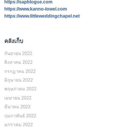
https://sapblogue.com
https://www.kanno-towel.com
https://www.littleweddingchapel.net
คลังเก็บ
กันยายน 2022
สิงหาคม 2022
กรกฎาคม 2022
มิถุนายน 2022
พฤษภาคม 2022
เมษายน 2022
มีนาคม 2022
กุมภาพันธ์ 2022
มกราคม 2022