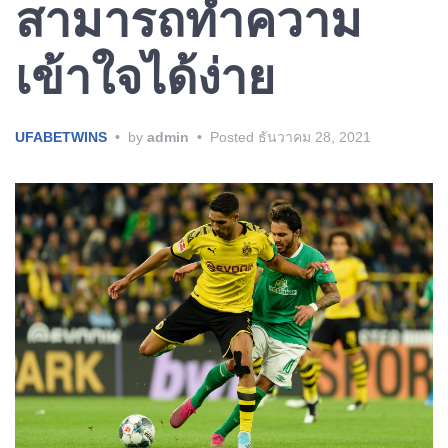
สามารถทำความ
เข้าใจได้ง่าย
UFABETWINS
•
by
admin
•
Posted
ธันวาคม 28, 2021