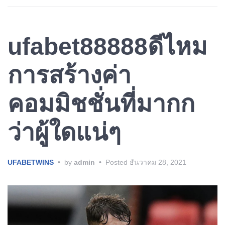
ufabet88888ดีไหม
การสร้างค่า
คอมมิชชั่นที่มากก
ว่าผู้ใดแน่ๆ
UFABETWINS
•
by
admin
•
Posted
ธันวาคม 28, 2021