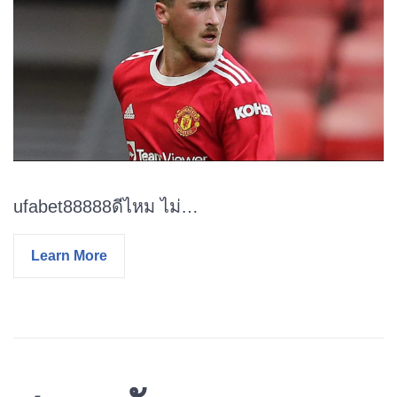
ufabet88888ดีไหม ไม่…
Learn More