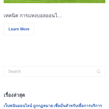
เทคนิค การแทงบอลออนไ…
Learn More
Search
for:
เรื่องล่าสุด
เว็บพนันออนไลน์ ถูกกฏหมาย เชื่อมั่นสำหรับเพื่อการบริการ