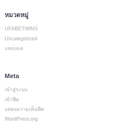
หมวดหมู่
UFABETWINS
Uncategorized
แทงบอล
Meta
เข้าสู่ระบบ
เข้าฟีด
แสดงความเห็นฟีด
WordPress.org