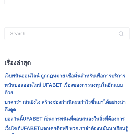
Search
for:
เรื่องล่าสุด
เว็บพนันออนไลน์ ถูกกฏหมาย เชื่อมั่นสำหรับเพื่อการบริการ
พนันบอลออนไลน์ UFABET เรื่องของการลงทุนในอีกแบบ
ด้วย
บาคาร่า เล่นยังไง สร้างช่องกำเนิดผลกำไรขึ้นมาได้อย่างน่า
ดึงดูด
บอลวันนี้UFABET เป็นการพนันที่ตอบสนองในสิ่งที่ต้องการ
เว็บไซต์UFABETแจกเครดิตฟรี พวกเราจำต้องหมั่นหาเรียนรู้