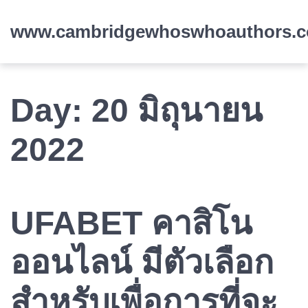
Skip
Skip
Skip
www.cambridgewhoswhoauthors.
to
to
to
main
content
footer
navigation
Day:
20 มิถุนายน
2022
UFABET คาสิโน
ออนไลน์ มีตัวเลือก
สำหรับเพื่อการที่จะ