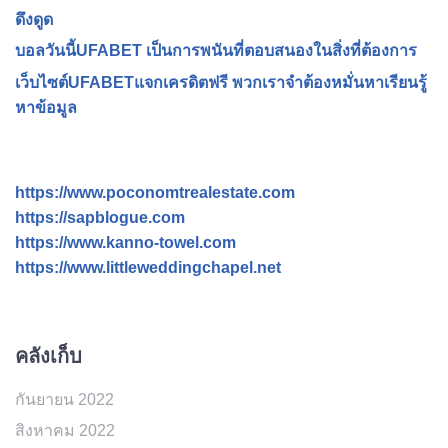
ดึงดูด
บอลวันนี้UFABET เป็นการพนันที่ตอบสนองในสิ่งที่ต้องการ
เว็บไซต์UFABETแจกเครดิตฟรี พวกเราจำต้องหมั่นหาเรียนรู้
หาข้อมูล
https://www.poconomtrealestate.com
https://sapblogue.com
https://www.kanno-towel.com
https://www.littleweddingchapel.net
คลังเก็บ
กันยายน 2022
สิงหาคม 2022