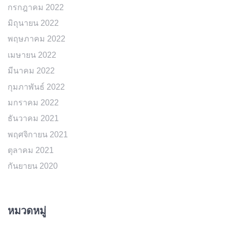
กรกฎาคม 2022
มิถุนายน 2022
พฤษภาคม 2022
เมษายน 2022
มีนาคม 2022
กุมภาพันธ์ 2022
มกราคม 2022
ธันวาคม 2021
พฤศจิกายน 2021
ตุลาคม 2021
กันยายน 2020
หมวดหมู่