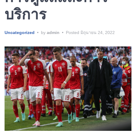
บริการ
Uncategorized
•
by
admin
•
Posted
มิถุนายน 24, 2022