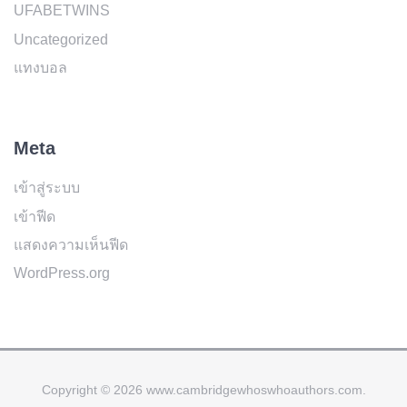
UFABETWINS
Uncategorized
แทงบอล
Meta
เข้าสู่ระบบ
เข้าฟีด
แสดงความเห็นฟีด
WordPress.org
Copyright © 2026 www.cambridgewhoswhoauthors.com.