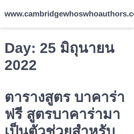
Skip
Skip
Skip
www.cambridgewhoswhoauthors.
to
to
to
main
content
footer
navigation
Day:
25 มิถุนายน
2022
ตารางสูตร บาคาร่า
ฟรี สูตรบาคาร่ามา
เป็นตัวช่วยสำหรับ