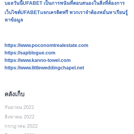
บอลวันนี้UFABET เป็นการพนันที่ตอบสนองในสิ่งที่ต้องการ
เว็บไซต์UFABETแจกเครดิตฟรี พวกเราจำต้องหมั่นหาเรียนรู้
หาข้อมูล
https://www.poconomtrealestate.com
https://sapblogue.com
https://www.kanno-towel.com
https://www.littleweddingchapel.net
คลังเก็บ
กันยายน 2022
สิงหาคม 2022
กรกฎาคม 2022