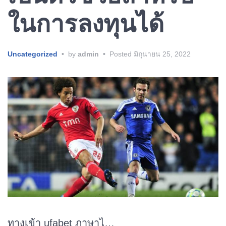
ในการลงทุนได้
Uncategorized
•
by
admin
•
Posted
มิถุนายน 25, 2022
ทางเข้า ufabet ภาษาไ…