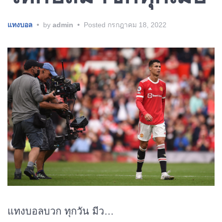
แทงบอล
•
by
admin
•
Posted
กรกฎาคม 18, 2022
แทงบอลบวก ทุกวัน มีว…