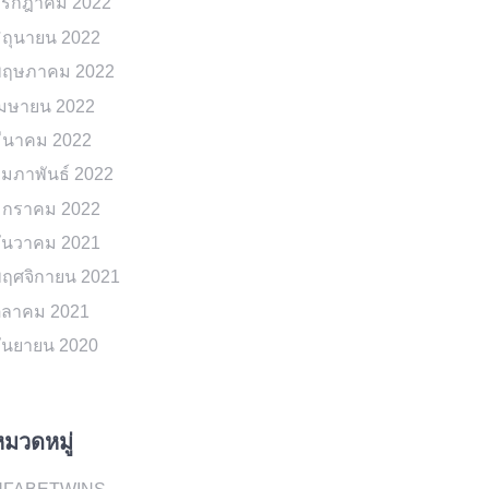
กรกฎาคม 2022
ิถุนายน 2022
พฤษภาคม 2022
มษายน 2022
ีนาคม 2022
ุมภาพันธ์ 2022
มกราคม 2022
ันวาคม 2021
ฤศจิกายน 2021
ุลาคม 2021
ันยายน 2020
หมวดหมู่