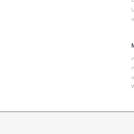
U
เ
เ
แ
W