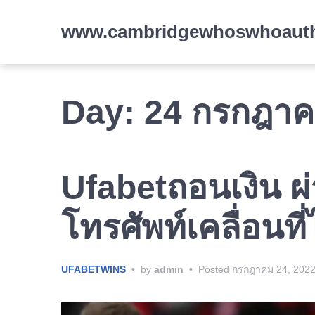
Skip
Skip
Skip
www.cambridgewhoswhoaut
to
to
to
main
content
footer
navigation
Day:
24 กรกฎาค
Ufabetถอนเงิน 
โทรศัพท์เคลื่อนที่
UFABETWINS
•
by
admin
•
Posted
กรกฎาคม 24, 202