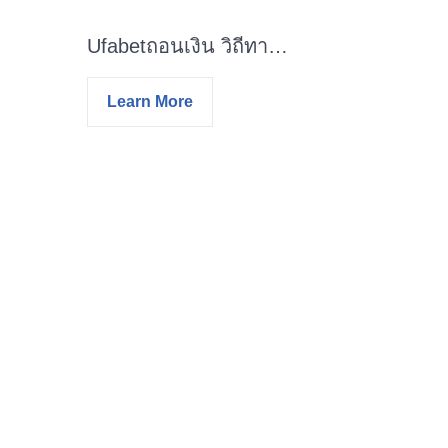
Ufabetถอนเงิน วิถีทา…
Learn More