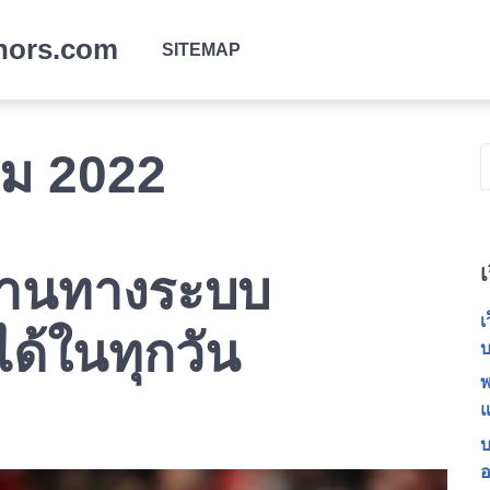
hors.com
SITEMAP
ม 2022
S
f
เ
ผ่านทางระบบ
เ
ได้ในทุกวัน
บ
พ
แ
2
บ
อ