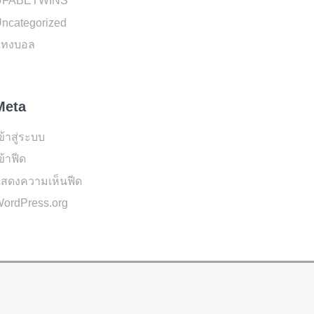
UFABETWINS
ncategorized
แทงบอล
Meta
ข้าสู่ระบบ
ข้าฟีด
สดงความเห็นฟีด
ordPress.org