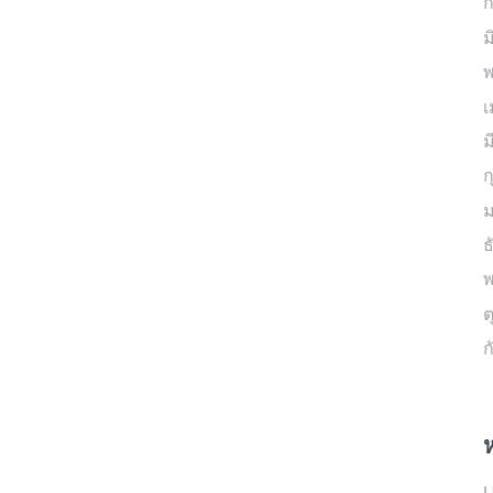
ม
เ
ม
ก
ธ
พ
ต
ก