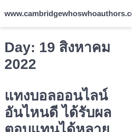
Skip
Skip
Skip
www.cambridgewhoswhoauthors.
to
to
to
main
content
footer
navigation
Day:
19 สิงหาคม
2022
แทงบอลออนไลน์
อันไหนดี ได้รับผล
ตอบแทนได้หลาย