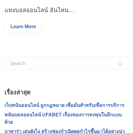
แทงบอลออนไลน์ อันไหน…
Learn More
Search
for:
เรื่องล่าสุด
เว็บพนันออนไลน์ ถูกกฏหมาย เชื่อมั่นสำหรับเพื่อการบริการ
พนันบอลออนไลน์ UFABET เรื่องของการลงทุนในอีกแบบ
ด้วย
บาคาร่า เล่นยังไง สร้างช่องกำเนิดผลกำไรขึ้นมาได้อย่างน่า