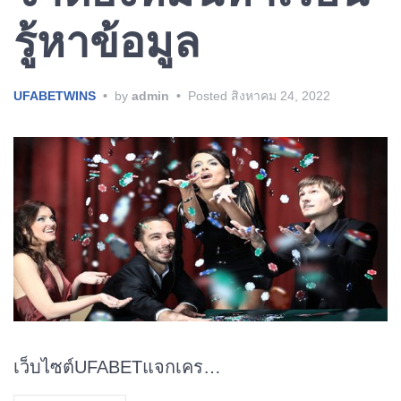
รู้หาข้อมูล
UFABETWINS
•
by
admin
•
Posted
สิงหาคม 24, 2022
เว็บไซต์UFABETแจกเคร…