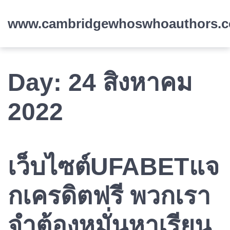
Skip
Skip
Skip
www.cambridgewhoswhoauthors.
to
to
to
main
content
footer
navigation
Day:
24 สิงหาคม
2022
เว็บไซต์UFABETแจ
กเครดิตฟรี พวกเรา
จำต้องหมั่นหาเรียน