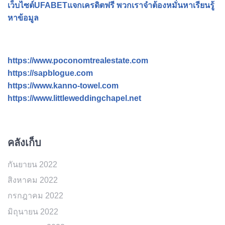
เว็บไซต์UFABETแจกเครดิตฟรี พวกเราจำต้องหมั่นหาเรียนรู้
หาข้อมูล
https://www.poconomtrealestate.com
https://sapblogue.com
https://www.kanno-towel.com
https://www.littleweddingchapel.net
คลังเก็บ
กันยายน 2022
สิงหาคม 2022
กรกฎาคม 2022
มิถุนายน 2022